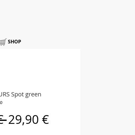
SHOP
URS Spot green
20
Standardpreis
Sale-
€ 
29,90 €
Preis